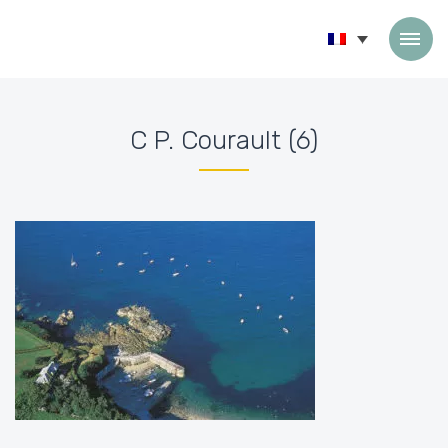
Passer au contenu
C P. Courault (6)
Accueil
»
Accueil
»
C P. Courault (6)