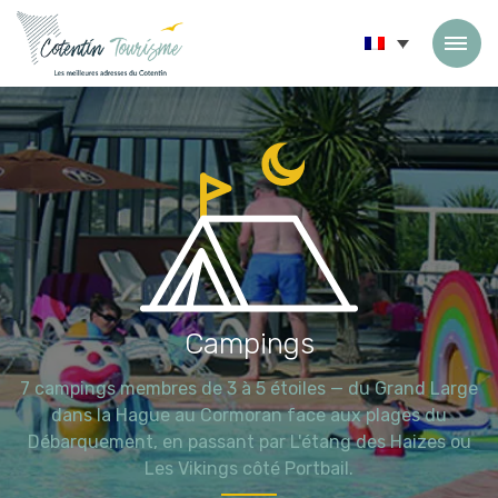
Passer au contenu
Campings
7 campings membres de 3 à 5 étoiles — du Grand Large
dans la Hague au Cormoran face aux plages du
Débarquement, en passant par L'étang des Haizes ou
Les Vikings côté Portbail.