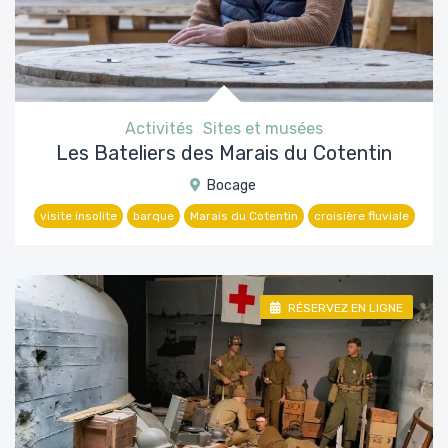
Activités
Sites et musées
Les Bateliers des Marais du Cotentin
Bocage
visite insolite
barque
Marais du Cotentin
croisière fluviale
RÉSERVEZ EN LIGNE