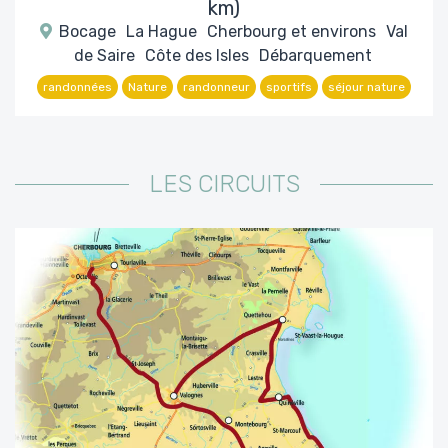
km)
Bocage
La Hague
Cherbourg et environs
Val
de Saire
Côte des Isles
Débarquement
randonnées
Nature
randonneur
sportifs
séjour nature
LES CIRCUITS