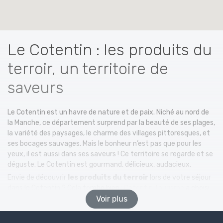
Le Cotentin : les produits du
terroir, un territoire de
saveurs
Le Cotentin est un havre de nature et de paix. Niché au nord de
la Manche, ce département surprend par la beauté de ses plages,
la variété des paysages, le charme des villages pittoresques, et
ses bocages sauvages. Mais le bonheur n’est pas que pour les
yeux, il est aussi dans ses saveurs ! Ce territoire se regarde et se
déguste. Le Cotentin est gourmand, délicieux, audacieux.
Envie de découvrir
les produits du terroir
lors de votre séjour
dans le Cotentin ? Cela tombe bien :
Cotentin Tourisme
a choisi
pour vous de nombreuses adresses de
Voir plus
producteurs du terroir
. En
famille, en amoureux, en solo ou entre amis : le plaisir de
l’assiette sait rendre de bonne humeur tout le monde. Prêt pour