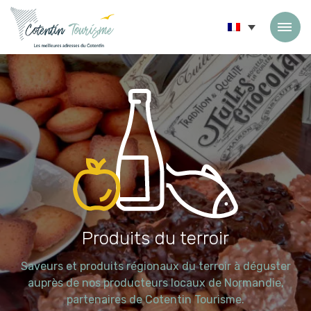
Passer au contenu
Produits du terroir
Saveurs et produits régionaux du terroir à déguster
auprès de nos producteurs locaux de Normandie,
partenaires de Cotentin Tourisme.