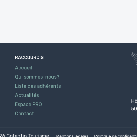
RACCOURCIS
Accueil
Qui sommes-nous?
Liste des adhérents
Actualités
Hô
Espace PRO
50
Contact
026
Cotentin Tourisme
Mentions légales
Politique de confidenti