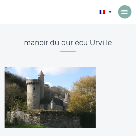
Passer au contenu
manoir du dur écu Urville
Accueil
»
Accueil
»
manoir du dur écu Urville