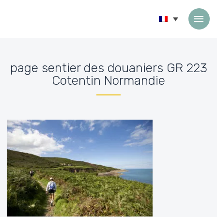
Passer au contenu
page sentier des douaniers GR 223
Cotentin Normandie
Accueil
»
Accueil
»
page sentier des douaniers GR 223 Cotentin Norm