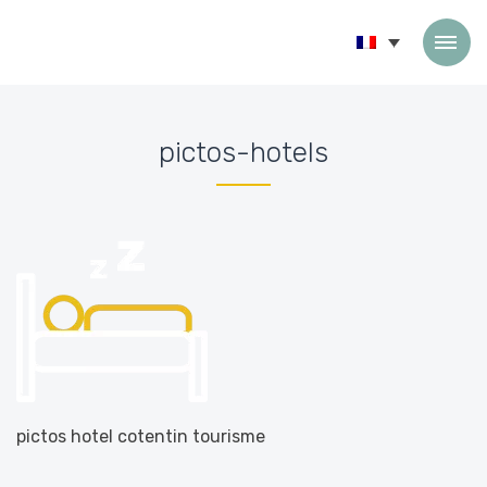
Passer au contenu
pictos-hotels
Accueil
»
Accueil
»
pictos-hotels
pictos hotel cotentin tourisme