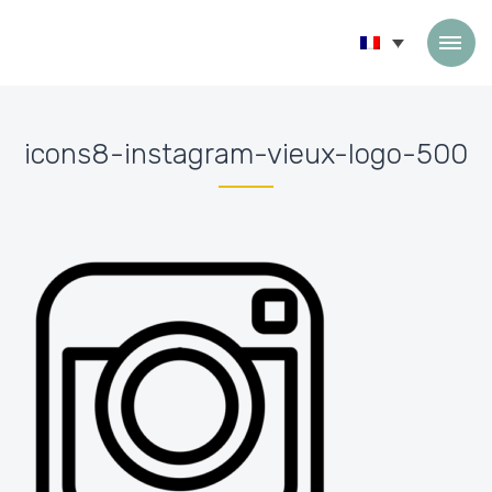
Passer au contenu
icons8-instagram-vieux-logo-500
Accueil
»
Espace PRO
»
icons8-instagram-vieux-logo-500