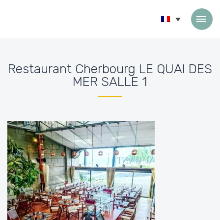
Passer au contenu
Restaurant Cherbourg LE QUAI DES
MER SALLE 1
Accueil
»
Espace PRO
»
Restaurant Cherbourg LE QUAI DES MER SALLE