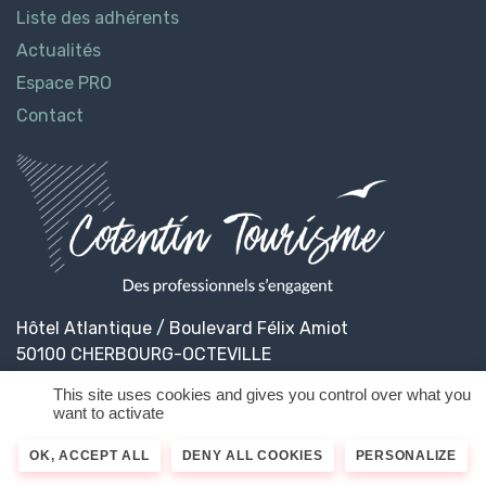
Liste des adhérents
Actualités
Espace PRO
Contact
Hôtel Atlantique / Boulevard Félix Amiot
50100 CHERBOURG-OCTEVILLE
This site uses cookies and gives you control over what you
want to activate
© 2026
Cotentin Tourisme
Mentions légales
OK, ACCEPT ALL
DENY ALL COOKIES
PERSONALIZE
Politique de confidentialité