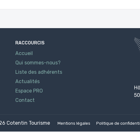
RACCOURCIS
Accueil
Qui sommes-nous?
Liste des adhérents
Actualités
Hô
Espace PRO
50
Contact
026
Cotentin Tourisme
Mentions légales
Politique de confidenti