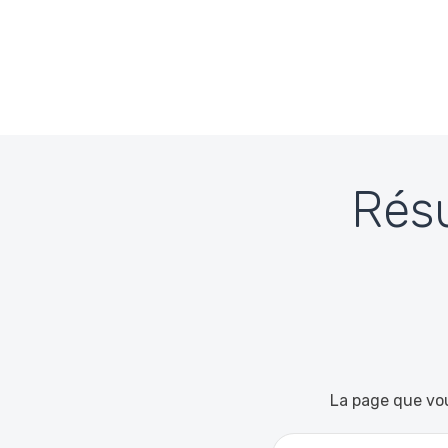
Passer au contenu
Résu
La page que vou