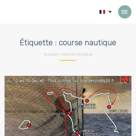
Passer au contenu
Étiquette :
course nautique
Accueil
»
course nautique