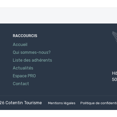
RACCOURCIS
Accueil
Qui sommes-nous?
Liste des adhérents
Actualités
Hô
Espace PRO
50
Contact
026
Cotentin Tourisme
Mentions légales
Politique de confidenti