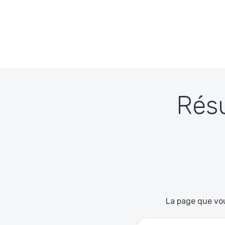
Passer au contenu
Résu
La page que vou