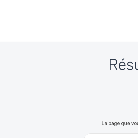
Passer au contenu
Résu
La page que vou