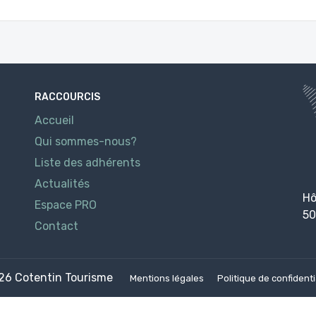
RACCOURCIS
Accueil
Qui sommes-nous?
Liste des adhérents
Actualités
Hô
Espace PRO
50
Contact
026
Cotentin Tourisme
Mentions légales
Politique de confidenti