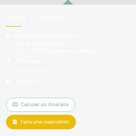
Accès / Contact
Normandy Victory Museum
Rue de la fourchette
Catz – 50500 Carentan-les-Marais
Site Internet
02 33 71 74 94
Facebook
Calculer un itinéraire
Faire une reservation