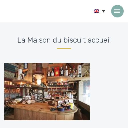
Skip to content
La Maison du biscuit accueil
Accueil
»
PRO area
»
La Maison du biscuit accueil