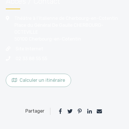
Accès / Contact
Théâtre à l’Italienne de Cherbourg-en-Cotentin
Place du Général De Gaulle CHERBOURG-
OCTEVILLE
50100 Cherbourg-en-Cotentin
Site Internet
02 33 88 55 55
Calculer un itinéraire
Partager