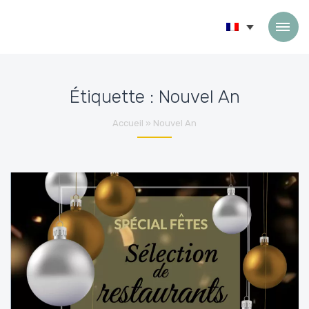
Passer au contenu
Étiquette :
Nouvel An
Accueil
»
Nouvel An