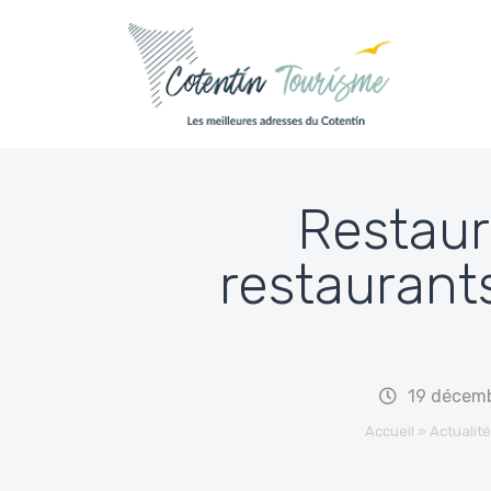
Passer au contenu
Restaur
restaurant
19 décem
Accueil
»
Actualit