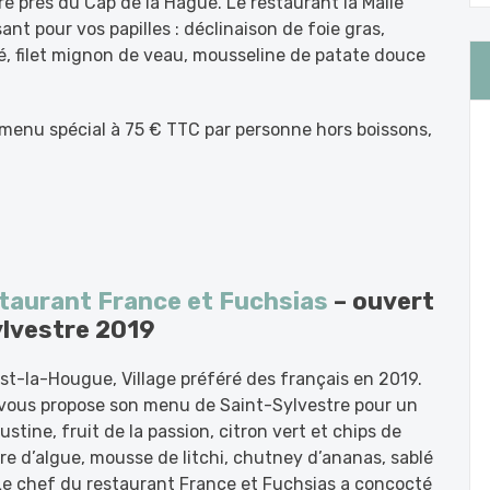
re près du Cap de la Hague. Le restaurant la Malle
nt pour vos papilles : déclinaison de foie gras,
, filet mignon de veau, mousseline de patate douce
menu spécial à 75 € TTC par personne hors boissons,
taurant France et Fuchsias
– ouvert
Sylvestre 2019
st-la-Hougue, Village préféré des français en 2019.
s vous propose son menu de Saint-Sylvestre pour un
tine, fruit de la passion, citron vert et chips de
e d’algue, mousse de litchi, chutney d’ananas, sablé
…Le chef du restaurant France et Fuchsias a concocté