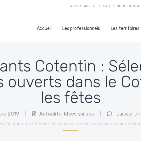
ACCESSIBILITÉ
FAQ
NOUS CONTA
Accueil
Les professionnels
Les territoires
ants Cotentin : Séle
s ouverts dans le Co
les fêtes
bre 2019
|
Actualité
,
Idées sorties
|
Laisser u
és
»
Restaurants Cotentin : Sélection de restaurants ouverts dans le Cote