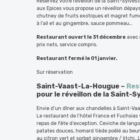
Réservez votre réveillon de la Saint-Sylvest
aux Epices vous propose un réveillon dépaysa
chutney de fruits exotiques et magret fumé
à l’ail et au gingembre, sauce pommeau…
Restaurant ouvert le 31 décembre
avec 
prix nets, service compris.
Restaurant fermé le 01 janvier.
Sur réservation
Saint-Vaast-La-Hougue –
Res
pour le réveillon de la Saint-
Envie d’un dîner aux chandelles à Saint-Vaa
Le restaurant de l’hôtel France et Fuchsia
repas de fête d’exception. Ceviche de langous
patates douces, homard tiède poêlé au beurr
au citron vert et sorbet gingembre / litchi