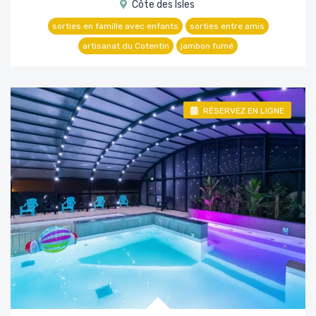
Côte des Isles
sorties en famille avec enfants
sorties entre amis
artisanat du Cotentin
jambon fumé
RÉSERVEZ EN LIGNE