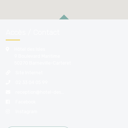
Accès / Contact
Hôtel des Isles
9 Boulevard Maritime
50270 Barneville-Carteret
Site Internet
02 33 04 05 99
reception@hotel-des-isles.com
Facebook
Instagram