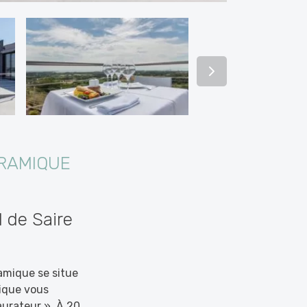
RAMIQUE
 de Saire
amique se situe
mique vous
aurateur ». À 20