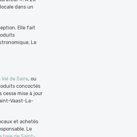
locale dans un
ption. Elle fait
roduits
astronomique, Le
e Val de Saire
, ou
 produits concoctés
s cesse mise à jour
Saint-Vaast-La-
 locaux et achetés
esponsable. Le
la baie de
Saint-