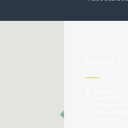
Accès / 
Restaurant le 
Arnaud FERON
1, village de l’Eg
50630 LA PERN
Normandie