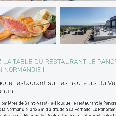
 LA TABLE DU RESTAURANT LE PANO
N NORMANDIE !
que restaurant sur les hauteurs du Val
entin
ilomètres de Saint-Vaast-la-Hougue, le restaurant le Panor
e la Normandie, à 123 m d’altitude à La Pernelle. Le Panora
le labellisée « Normandie Qualité Tourisme » et « Maître Rest