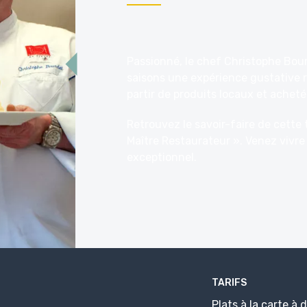
Passionné, le chef Christophe Bour
saisons une expérience gustative r
partir de produits locaux et achetés
Retrouvez le savoir-faire de cette 
Maître Restaurateur
». Venez vivre
exceptionnel.
TARIFS
Plats à la carte à 