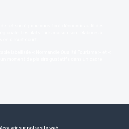
det et son équipe vous font découvrir au fil des
égionale. Les plats faits maison sont élaborés à
 en circuit court.
table labellisée
« Normandie Qualité Tourisme »
et «
 un moment de plaisirs gustatifs dans un cadre
découvrir sur notre site web