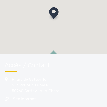
Accès / Contact
Phare de Gatteville
25c Route du Phare
50760 Gatteville-le-Phare
Site Internet