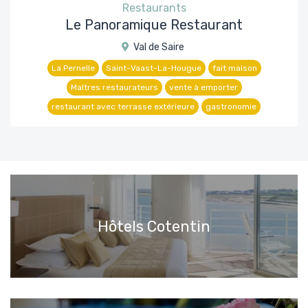
Restaurants
Le Panoramique Restaurant
Val de Saire
La Pernelle
Saint-Vaast-La-Hougue
fait maison
Maîtres restaurateurs
vente à emporter
restaurant avec terrasse extérieure
gastronomie
Hôtels Cotentin