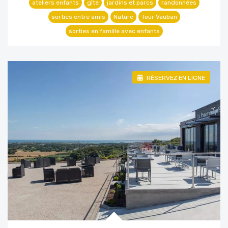
ateliers enfants
gîte
jardins et parcs
randonnées
sorties entre amis
Nature
Tour Vauban
sorties en famille avec enfants
RÉSERVEZ EN LIGNE