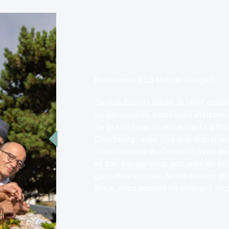
Bienvenue à La Maison Rouge !
Je suis David Lemée, le chef cuisi
de passionnés, nous vous invitons 
de granit rose, le restaurant La M
Cherbourg, avec une vue imprenable
traditionnelle du Cotentin avec de
et son équipe vous accueille en sal
gustative unique. Notre maison du 
Brick, vous promet un moment de pl