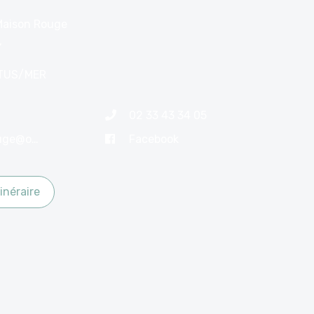
Maison Rouge
,
TUS/MER
02 33 43 34 05
restomaisonrouge@orange.fr
Facebook
inéraire