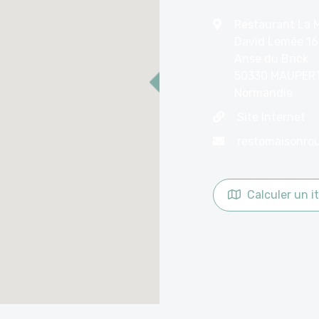
Restaurant La 
David Lemée 16
Anse du Brick
50330 MAUPER
Normandie
Site Internet
Calculer un it