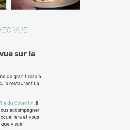
VEC VUE
vue sur la
ine de granit rose à
c, le restaurant La
’île du Cotentin
. Il
r vous accompagner
accueillera et vous
 que visuel.