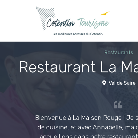
Passer au contenu
Restaurants
Restaurant La M
Val de Saire
Bienvenue à La Maison Rouge ! Je 
de cuisine, et avec Annabelle, m
accueillons dans notre restauran