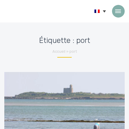
Passer au contenu
Étiquette :
port
Accueil
»
port