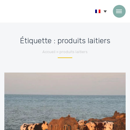
Passer au contenu
Étiquette :
produits laitiers
Accueil
»
produits laitiers