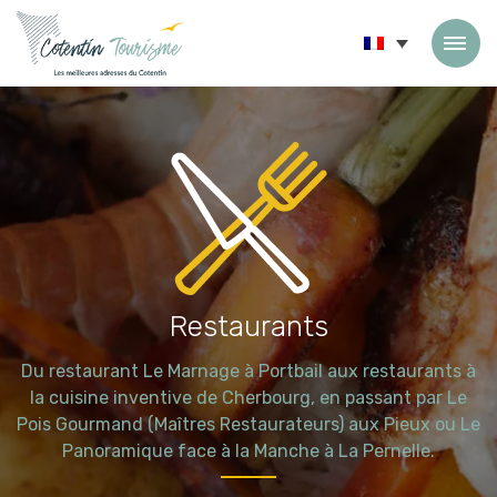
Passer au contenu
Restaurants
Du restaurant Le Marnage à Portbail aux restaurants à
la cuisine inventive de Cherbourg, en passant par Le
Pois Gourmand (Maîtres Restaurateurs) aux Pieux ou Le
Panoramique face à la Manche à La Pernelle.