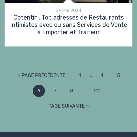
29 Mar 2024
Cotentin : Top adresses de Restaurants
Intimistes avec ou sans Services de Vente
à Emporter et Traiteur
« PAGE PRÉCÉDENTE
1
…
4
5
6
7
8
…
22
PAGE SUIVANTE »