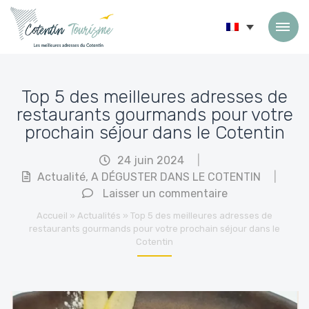
Passer au contenu
Top 5 des meilleures adresses de
restaurants gourmands pour votre
prochain séjour dans le Cotentin
24 juin 2024
|
Actualité
,
A DÉGUSTER DANS LE COTENTIN
|
Laisser un commentaire
Accueil
»
Actualités
»
Top 5 des meilleures adresses de
restaurants gourmands pour votre prochain séjour dans le
Cotentin