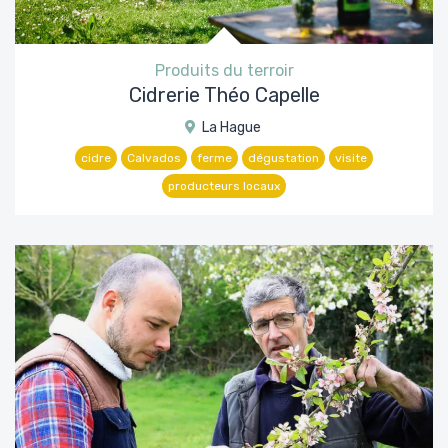
Produits du terroir
Cidrerie Théo Capelle
La Hague
cidre
Calvados
ferme
dégustation
visite
producteurs locaux