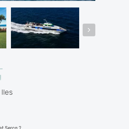
-
!
Iles
et Sercq ?