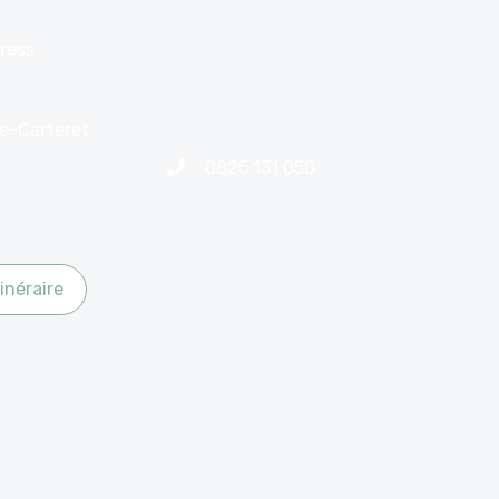
ress
le-Carteret
0825 131 050
inéraire