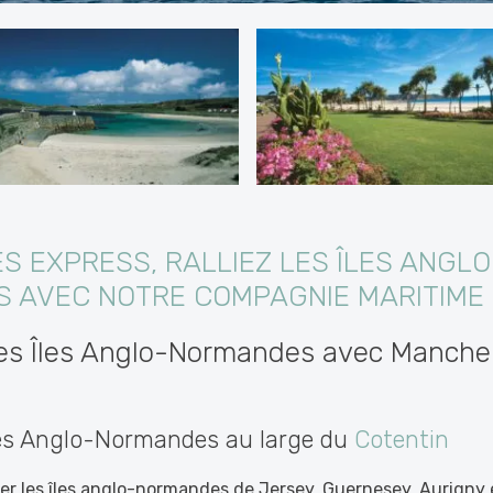
S EXPRESS, RALLIEZ LES ÎLES ANGLO
 AVEC NOTRE COMPAGNIE MARITIME 
es Îles Anglo-Normandes avec Manche 
Îles Anglo-Normandes au large du
Cotentin
ter les îles anglo-normandes de Jersey, Guernesey, Aurigny 