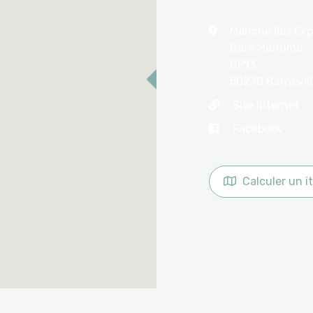
Manche Iles Exp
Gare Maritime
BP13
50270 Barnevil
Site Internet
Facebook
Calculer un it