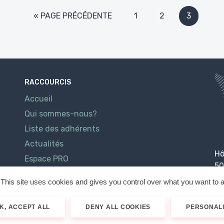
« PAGE PRÉCÉDENTE
1
2
3
RACCOURCIS
Accueil
Qui sommes-nous?
Liste des adhérents
Actualités
Hô
Espace PRO
50
Contact
This site uses cookies and gives you control over what you want to a
K, ACCEPT ALL
DENY ALL COOKIES
PERSONAL
026
Cotentin Tourisme
Mentions légales
Politique de confidenti