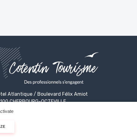
tel Atlantique / Boulevard Félix Amiot
100 CHERBOURG-OCTEVILLE
ctivate
IZE
alité