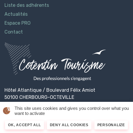
Liste des adhérents
Actualités
Espace PRO
Contact
Hôtel Atlantique / Boulevard Félix Amiot
50100 CHERBOURG-OCTEVILLE
This site uses cookies and gives you control over what you
want to activate
© 2026
Cotentin Tourisme
Mentions légales
OK, ACCEPT ALL
DENY ALL COOKIES
PERSONALIZE
Politique de confidentialité