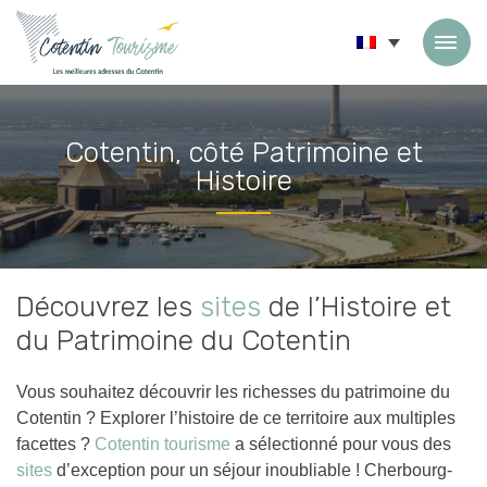
Passer au contenu
Cotentin, côté Patrimoine et
Histoire
Accueil
»
Cotentin, côté Patrimoine et Histoire
Découvrez les
sites
de l’Histoire et
du Patrimoine du Cotentin
Vous souhaitez découvrir les richesses du patrimoine du
Cotentin ? Explorer l’histoire de ce territoire aux multiples
facettes ?
Cotentin tourisme
a sélectionné pour vous des
sites
d’exception pour un séjour inoubliable ! Cherbourg-