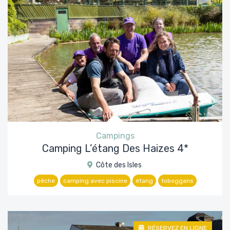
Campings
Camping L’étang Des Haizes 4*
Côte des Isles
pêche
camping avec piscine
étang
toboggans
RÉSERVEZ EN LIGNE