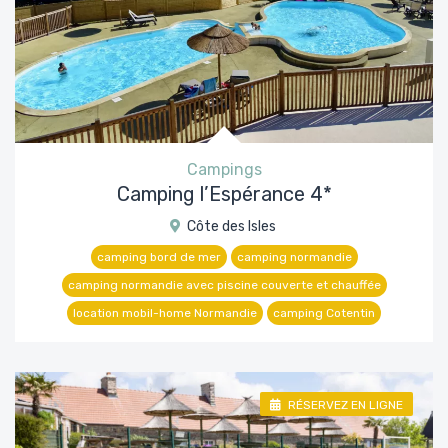
Campings
Camping l’Espérance 4*
Côte des Isles
camping bord de mer
camping normandie
camping normandie avec piscine couverte et chauffée
location mobil-home Normandie
camping Cotentin
RÉSERVEZ EN LIGNE