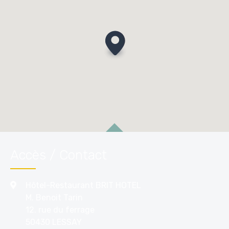
Accès / Contact
Hôtel-Restaurant BRIT HOTEL
M. Benoit Tarin
12. rue du ferrage
50430 LESSAY