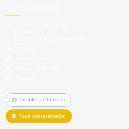
Accès / Contact
Hôtel-restaurant Le Cap
6 rue du Port,
50270 Barneville-Carteret, France
Site Internet
02 33 53 85 89
hotel-le-cap@orange.fr
Facebook
Calculer un itinéraire
Faire une reservation