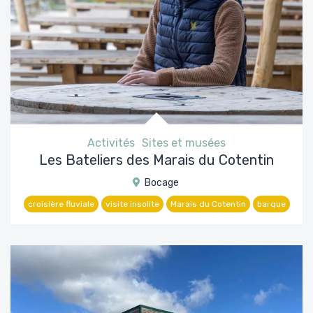
Activités
Sites et musées
Les Bateliers des Marais du Cotentin
Bocage
croisière fluviale
visite insolite
Marais du Cotentin
barque