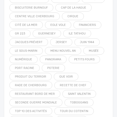
BISCUITERIE BURNOUF
CAP DE LA HAGUE
CENTRE VILLE CHERBOURG
CIRQUE
CITÉ DE LA MER
EOLE VOLE
FINANCIERS
GR 223
GUERNESEY
ILE TATIHOU
JACQUES PRÉVERT
JERSEY
JUIN 1944
LE SOUS-MARIN
MENU NOUVEL AN
MUSÉE
NUMÉRIQUE
PANORAMA
PETITS FOURS
PORT RACINE
POTERIE
PRODUIT DU TERROIR
QUE VOIR
RADE DE CHERBOURG
RECETTE DE CHEF
RESTAURANT BORD DE MER
SAINT VALENTIN
SECONDE GUERRE MONDIALE
TOBOGGANS
TOP 10 DES ACTIVITÉS
TOUR DU COTENTIN