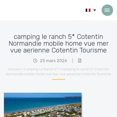
Passer au contenu
camping le ranch 5* Cotentin
Normandie mobile home vue mer
vue aerienne Cotentin Tourisme
25 mars 2026
|
Accueil
»
Camping Le Ranch 5*
»
camping le ranch 5* Cotentin
Normandie mobile home vue mer vue aerienne Cotentin Tourisme