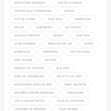
BISCUITERIE BURNOUF
CAP DE LA HAGUE
CENTRE VILLE CHERBOURG
CIRQUE
CITÉ DE LA MER
EOLE VOLE
FINANCIERS
GR 223
GUERNESEY
ILE TATIHOU
JACQUES PRÉVERT
JERSEY
JUIN 1944
LE SOUS-MARIN
MENU NOUVEL AN
MUSÉE
NUMÉRIQUE
PANORAMA
PETITS FOURS
PORT RACINE
POTERIE
PRODUIT DU TERROIR
QUE VOIR
RADE DE CHERBOURG
RECETTE DE CHEF
RESTAURANT BORD DE MER
SAINT VALENTIN
SECONDE GUERRE MONDIALE
TOBOGGANS
TOP 10 DES ACTIVITÉS
TOUR DU COTENTIN
TOURISME DE MÉMOIRE
TOUR VAUBAN