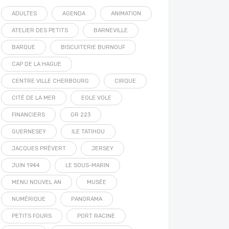
ADULTES
AGENDA
ANIMATION
ATELIER DES PETITS
BARNEVILLE
BARQUE
BISCUITERIE BURNOUF
CAP DE LA HAGUE
CENTRE VILLE CHERBOURG
CIRQUE
CITÉ DE LA MER
EOLE VOLE
FINANCIERS
GR 223
GUERNESEY
ILE TATIHOU
JACQUES PRÉVERT
JERSEY
JUIN 1944
LE SOUS-MARIN
MENU NOUVEL AN
MUSÉE
NUMÉRIQUE
PANORAMA
PETITS FOURS
PORT RACINE