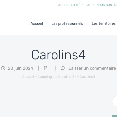
ACCESSIBILITÉ
FAQ
NOUS CONTA
Accueil
Les professionnels
Les territoires
Carolins4
28 juin 2024
|
|
Laisser un commentaire
Accueil
»
Camping les Carolins 3*
»
Carolins4