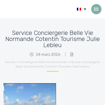
Passer au contenu
Service Conciergerie Belle Vie
Normande Cotentin Tourisme Julie
Lebleu
24 mars 2026
|
Accueil
»
Conciergerie Belle Vie Normande
»
Service Conciergerie
Belle Vie Normande Cotentin Tourisme Julie Lebleu