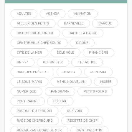
ADULTES
AGENDA
ANIMATION
ATELIER DES PETITS
BARNEVILLE
BARQUE
BISCUITERIE BURNOUF
CAP DE LA HAGUE
CENTRE VILLE CHERBOURG
CIRQUE
CITÉ DE LA MER
EOLE VOLE
FINANCIERS
GR 223
GUERNESEY
ILE TATIHOU
JACQUES PRÉVERT
JERSEY
JUIN 1944
LE SOUS-MARIN
MENU NOUVEL AN
MUSÉE
NUMÉRIQUE
PANORAMA
PETITS FOURS
PORT RACINE
POTERIE
PRODUIT DU TERROIR
QUE VOIR
RADE DE CHERBOURG
RECETTE DE CHEF
RESTAURANT BORD DE MER
SAINT VALENTIN