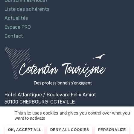
Qui sommes-nous?
Liste des adhérents
Actualités
Espace PRO
Contact
Hôtel Atlantique / Boulevard Félix Amiot
50100 CHERBOURG-OCTEVILLE
This site uses cookies and gives you control over what you
want to activate
© 2026
Cotentin Tourisme
Mentions légales
OK, ACCEPT ALL
DENY ALL COOKIES
PERSONALIZE
Politique de confidentialité