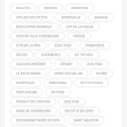
ADULTES
AGENDA
ANIMATION
ATELIER DES PETITS
BARNEVILLE
BARQUE
BISCUITERIE BURNOUF
CAP DE LA HAGUE
CENTRE VILLE CHERBOURG
CIRQUE
CITÉ DE LA MER
EOLE VOLE
FINANCIERS
GR 223
GUERNESEY
ILE TATIHOU
JACQUES PRÉVERT
JERSEY
JUIN 1944
LE SOUS-MARIN
MENU NOUVEL AN
MUSÉE
NUMÉRIQUE
PANORAMA
PETITS FOURS
PORT RACINE
POTERIE
PRODUIT DU TERROIR
QUE VOIR
RADE DE CHERBOURG
RECETTE DE CHEF
RESTAURANT BORD DE MER
SAINT VALENTIN