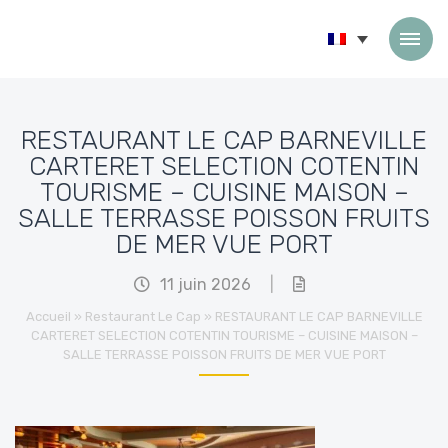
Passer au contenu
RESTAURANT LE CAP BARNEVILLE
CARTERET SELECTION COTENTIN
TOURISME – CUISINE MAISON –
SALLE TERRASSE POISSON FRUITS
DE MER VUE PORT
11 juin 2026
|
Accueil
»
Restaurant Le Cap
»
RESTAURANT LE CAP BARNEVILLE
CARTERET SELECTION COTENTIN TOURISME – CUISINE MAISON –
SALLE TERRASSE POISSON FRUITS DE MER VUE PORT