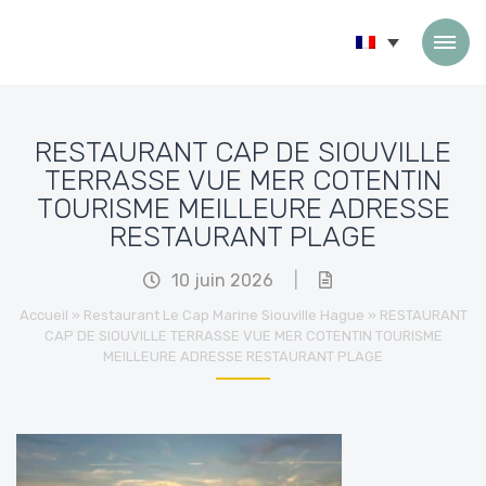
Passer au contenu
RESTAURANT CAP DE SIOUVILLE
TERRASSE VUE MER COTENTIN
TOURISME MEILLEURE ADRESSE
RESTAURANT PLAGE
10 juin 2026
|
Accueil
»
Restaurant Le Cap Marine Siouville Hague
»
RESTAURANT
CAP DE SIOUVILLE TERRASSE VUE MER COTENTIN TOURISME
MEILLEURE ADRESSE RESTAURANT PLAGE