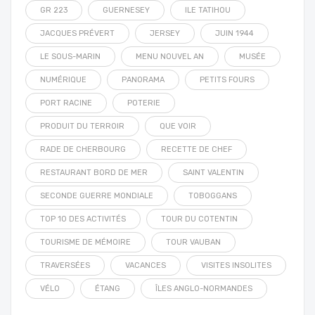
GR 223
GUERNESEY
ILE TATIHOU
JACQUES PRÉVERT
JERSEY
JUIN 1944
LE SOUS-MARIN
MENU NOUVEL AN
MUSÉE
NUMÉRIQUE
PANORAMA
PETITS FOURS
PORT RACINE
POTERIE
PRODUIT DU TERROIR
QUE VOIR
RADE DE CHERBOURG
RECETTE DE CHEF
RESTAURANT BORD DE MER
SAINT VALENTIN
SECONDE GUERRE MONDIALE
TOBOGGANS
TOP 10 DES ACTIVITÉS
TOUR DU COTENTIN
TOURISME DE MÉMOIRE
TOUR VAUBAN
TRAVERSÉES
VACANCES
VISITES INSOLITES
VÉLO
ÉTANG
ÎLES ANGLO-NORMANDES