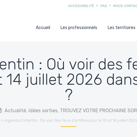
ACCESSIBILITÉ
FAQ
NOUS CONTA
Accueil
Les professionnels
Les territoires
tin : Où voir des fe
t 14 juillet 2026 dan
?
Actualité
,
Idées sorties
,
TROUVEZ VOTRE PROCHAINE SOR
s
»
Agenda Cotentin : Où voir des feux d’artifice pour le 13 et 14 juillet 20