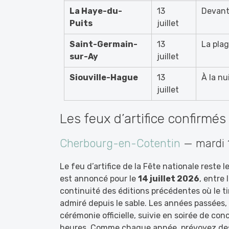
La Haye-du-
13
Devant
Puits
juillet
Saint-Germain-
13
La pla
sur-Ay
juillet
Siouville-Hague
13
À la n
juillet
Les feux d’artifice confirmé
Cherbourg-en-Cotentin
— mardi 1
Le feu d’artifice de la Fête nationale reste 
est annoncé pour le
14 juillet 2026
, entre 
continuité des éditions précédentes où le ti
admiré depuis le sable. Les années passées,
cérémonie officielle, suivie en soirée de conc
heures. Comme chaque année, prévoyez des 