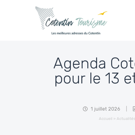
Passer au contenu
Agenda Coten
pour le 13 e
1 juillet 2026
|
Accueil
»
Actualité