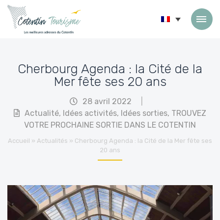
Passer au contenu
Cherbourg Agenda : la Cité de la
Mer fête ses 20 ans
28 avril 2022
|
Actualité
,
Idées activités
,
Idées sorties
,
TROUVEZ
VOTRE PROCHAINE SORTIE DANS LE COTENTIN
Accueil
»
Actualités
»
Cherbourg Agenda : la Cité de la Mer fête ses
20 ans