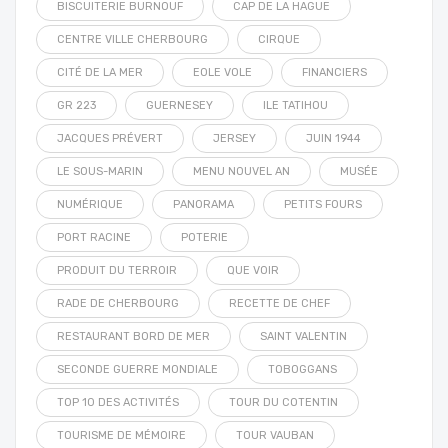
BISCUITERIE BURNOUF
CAP DE LA HAGUE
CENTRE VILLE CHERBOURG
CIRQUE
CITÉ DE LA MER
EOLE VOLE
FINANCIERS
GR 223
GUERNESEY
ILE TATIHOU
JACQUES PRÉVERT
JERSEY
JUIN 1944
LE SOUS-MARIN
MENU NOUVEL AN
MUSÉE
NUMÉRIQUE
PANORAMA
PETITS FOURS
PORT RACINE
POTERIE
PRODUIT DU TERROIR
QUE VOIR
RADE DE CHERBOURG
RECETTE DE CHEF
RESTAURANT BORD DE MER
SAINT VALENTIN
SECONDE GUERRE MONDIALE
TOBOGGANS
TOP 10 DES ACTIVITÉS
TOUR DU COTENTIN
TOURISME DE MÉMOIRE
TOUR VAUBAN