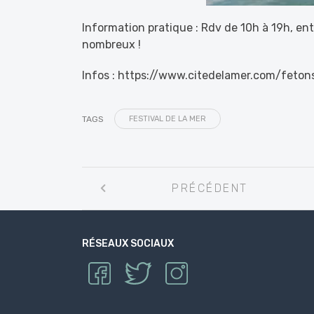
Information pratique : Rdv de 10h à 19h, ent
nombreux !
Infos : https://www.citedelamer.com/feton
TAGS
FESTIVAL DE LA MER
Navigation
PRÉCÉDENT
entre
les
articles
RÉSEAUX SOCIAUX