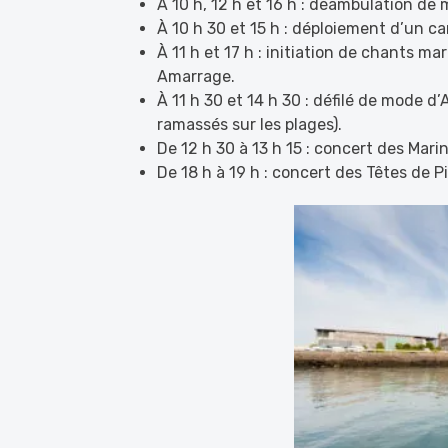
À 10 h, 12 h et 16 h : déambulation de
À 10 h 30 et 15 h : déploiement d’un c
À 11 h et 17 h : initiation de chants ma
Amarrage.
À 11 h 30 et 14 h 30 : défilé de mode d
ramassés sur les plages).
De 12 h 30 à 13 h 15 : concert des Mari
De 18 h à 19 h : concert des Têtes de P