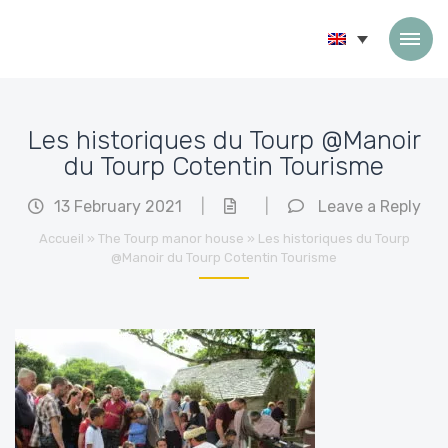
Skip to content
Les historiques du Tourp @Manoir
du Tourp Cotentin Tourisme
13 February 2021
|
|
Leave a Reply
Accueil
»
The Tourp manor house
»
Les historiques du Tourp
@Manoir du Tourp Cotentin Tourisme