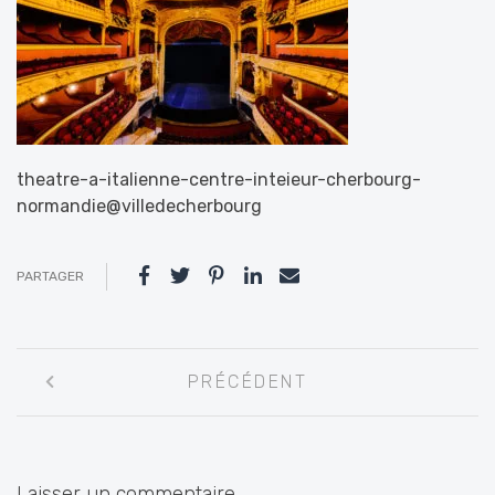
theatre-a-italienne-centre-inteieur-cherbourg-
normandie@villedecherbourg
PARTAGER
Navigation
PRÉCÉDENT
entre
les
articles
Laisser un commentaire