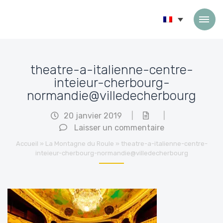
Passer au contenu
theatre-a-italienne-centre-
inteieur-cherbourg-
normandie@villedecherbourg
20 janvier 2019
|
|
Laisser un commentaire
Accueil
»
La Montagne du Roule
»
theatre-a-italienne-centre-
inteieur-cherbourg-normandie@villedecherbourg