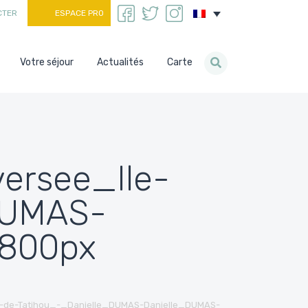
CTER
ESPACE PRO
Votre séjour
Actualités
Carte
ersee_Ile-
DUMAS-
800px
le-de-Tatihou_-_Danielle_DUMAS-Danielle_DUMAS-