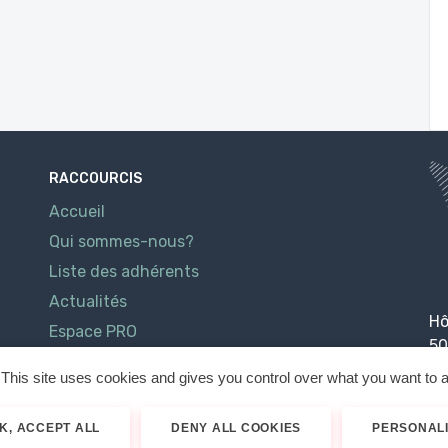
RACCOURCIS
Accueil
Qui sommes-nous?
Liste des adhérents
Actualités
Hô
Espace PRO
50
Contact
This site uses cookies and gives you control over what you want to a
K, ACCEPT ALL
DENY ALL COOKIES
PERSONAL
026
Cotentin Tourisme
Mentions légales
Politique de confidenti