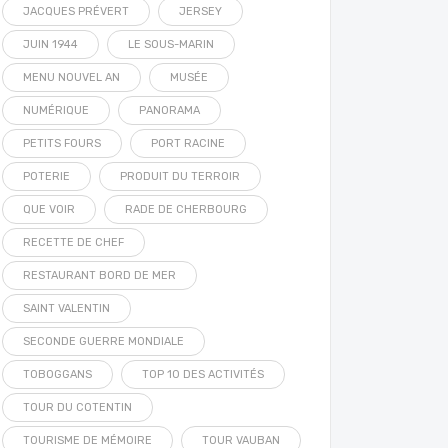
JACQUES PRÉVERT
JERSEY
JUIN 1944
LE SOUS-MARIN
MENU NOUVEL AN
MUSÉE
NUMÉRIQUE
PANORAMA
PETITS FOURS
PORT RACINE
POTERIE
PRODUIT DU TERROIR
QUE VOIR
RADE DE CHERBOURG
RECETTE DE CHEF
RESTAURANT BORD DE MER
SAINT VALENTIN
SECONDE GUERRE MONDIALE
TOBOGGANS
TOP 10 DES ACTIVITÉS
TOUR DU COTENTIN
TOURISME DE MÉMOIRE
TOUR VAUBAN