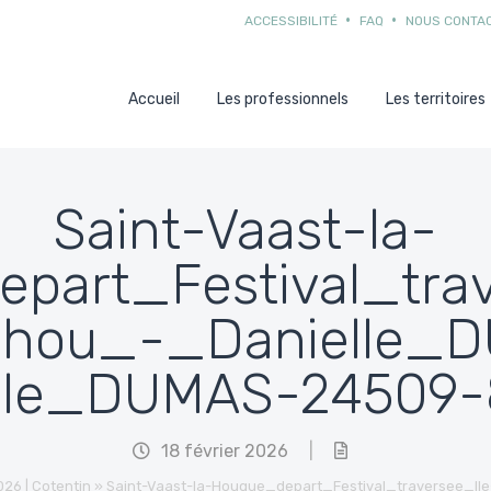
ACCESSIBILITÉ
FAQ
NOUS CONTA
Accueil
Les professionnels
Les territoires
Saint-Vaast-la-
part_Festival_trav
tihou_-_Danielle_
lle_DUMAS-24509-
18 février 2026
|
26 | Cotentin
»
Saint-Vaast-la-Hougue_depart_Festival_traversee_I