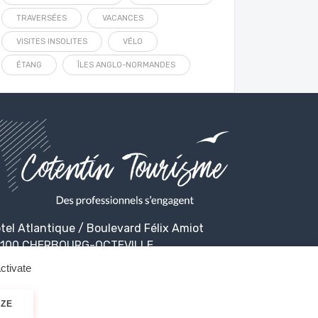
TRAVERSÉES
VACANCES
VISITES INSOLITES
VÉLO
ÉTANG
ÎLES ANGLO-NORMANDES
tel Atlantique / Boulevard Félix Amiot
100 CHERBOURG-OCTEVILLE
ctivate
IZE
alité