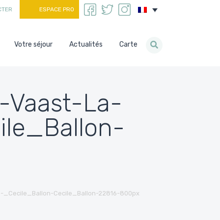
CTER
ESPACE PRO
Votre séjour
Actualités
Carte
-Vaast-La-
le_Ballon-
_Cecile_Ballon-Cecile_Ballon-22816-800px