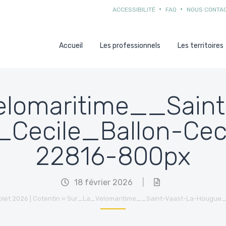
ACCESSIBILITÉ
FAQ
NOUS CONTA
Accueil
Les professionnels
Les territoires
lomaritime__Saint
Cecile_Ballon-Ceci
22816-800px
18 février 2026
|
let 2026 | Cotentin
»
Sur_La_Velomaritime__Saint-Vaast-La-Hougue_-