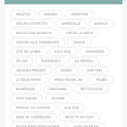
ADULTES
AGENDA
ANIMATION
ATELIER DES PETITS
BARNEVILLE
BARQUE
BISCUITERIE BURNOUF
CAP DE LA HAGUE
CENTRE VILLE CHERBOURG
CIRQUE
CITÉ DE LA MER
EOLE VOLE
FINANCIERS
GR 223
GUERNESEY
ILE TATIHOU
JACQUES PRÉVERT
JERSEY
JUIN 1944
LE SOUS-MARIN
MENU NOUVEL AN
MUSÉE
NUMÉRIQUE
PANORAMA
PETITS FOURS
PORT RACINE
POTERIE
PRODUIT DU TERROIR
QUE VOIR
RADE DE CHERBOURG
RECETTE DE CHEF
RESTAURANT BORD DE MER
SAINT VALENTIN